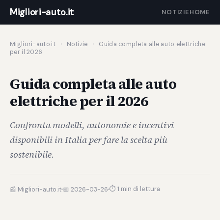
Migliori-auto.it
NOTIZIE
HOME
Migliori-auto.it
›
Notizie
›
Guida completa alle auto elettriche
per il 2026
Guida completa alle auto
elettriche per il 2026
Confronta modelli, autonomie e incentivi
disponibili in Italia per fare la scelta più
sostenibile.
⏱ 1 min di lettura
📰 Migliori-auto.it
📅 2026-03-26