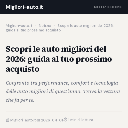
Migliori-auto.it
NOTIZIE
HOME
Migliori-auto.it
›
Notizie
›
Scopri le auto migliori del 2026:
guida al tuo prossimo acquisto
Scopri le auto migliori del
2026: guida al tuo prossimo
acquisto
Confronto tra performance, comfort e tecnologia
delle auto migliori di quest’anno. Trova la vettura
che fa per te.
⏱ 1 min di lettura
📰 Migliori-auto.it
📅 2026-04-01